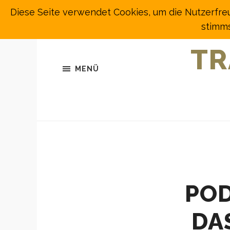
Diese Seite verwendet Cookies, um die Nutzerfre
stimms
TR
MENÜ
POD
DA