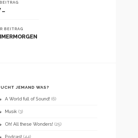
BEITRAG
 …
R BEITRAG
MMERMORGEN
SUCHT JEMAND WAS?
A World full of Sound!
(6)
Musik
(3)
Oh! All these Wonders!
(25)
Podcast
(44)