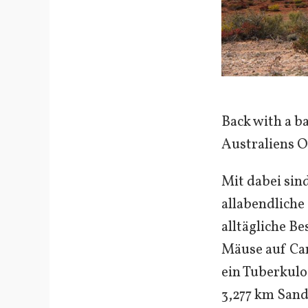
Back with a b
Australiens 
Mit dabei sin
allabendliche
alltägliche Be
Mäuse auf Ca
ein Tuberkulos
3,277 km Sand