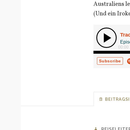
Australiens l
(Und ein Irok
BEITRAGS
REISELEITE