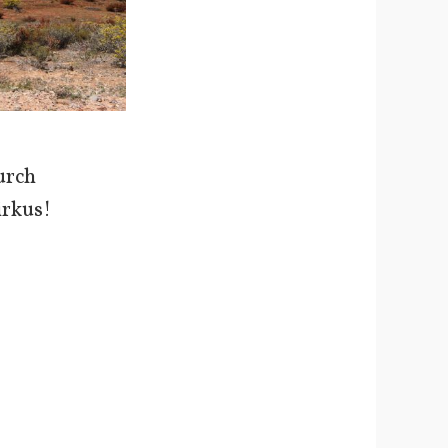
urch
irkus!