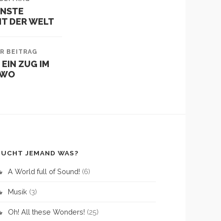
ÖNSTE
T DER WELT
R BEITRAG
 EIN ZUG IM
DWO
SUCHT JEMAND WAS?
A World full of Sound!
(6)
Musik
(3)
Oh! All these Wonders!
(25)