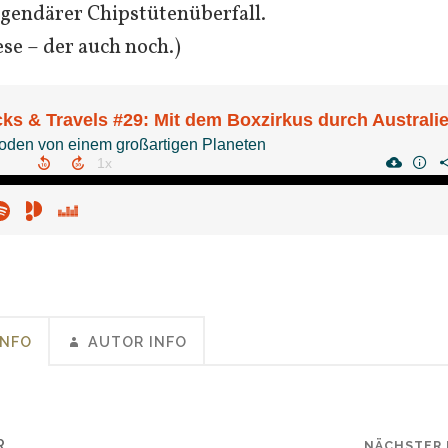
egendärer Chipstütenüberfall.
ese – der auch noch.)
INFO
AUTOR INFO
R
NÄCHSTER 