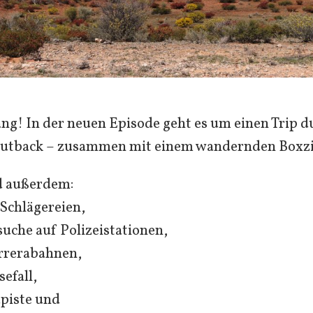
ang! In der neuen Episode geht es um einen Trip d
Outback – zusammen mit einem wandernden Boxz
d außerdem:
 Schlägereien,
suche auf Polizeistationen,
rrerabahnen,
efall,
piste und