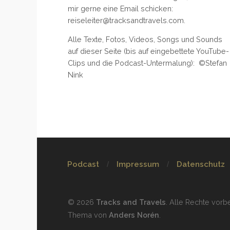
mir gerne eine Email schicken:
reiseleiter@tracksandtravels.com.
Alle Texte, Fotos, Videos, Songs und Sounds
auf dieser Seite (bis auf eingebettete YouTube-
Clips und die Podcast-Untermalung): ©Stefan
Nink
Podcast
Impressum
Datenschutz
© 2026
Tracks and Travels
. Alle Rechte vorb
Thema von
Anders Norén
.